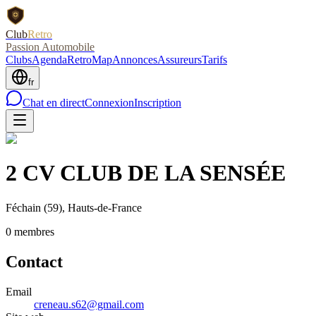
Club
Retro
Passion Automobile
Clubs
Agenda
RetroMap
Annonces
Assureurs
Tarifs
fr
Chat en direct
Connexion
Inscription
2 CV CLUB DE LA SENSÉE
Féchain
(59)
, Hauts-de-France
0
membre
s
Contact
Email
creneau.s62@gmail.com