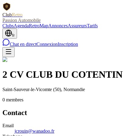
Club
Retro
Passion Automobile
Clubs
Agenda
RetroMap
Annonces
Assureurs
Tarifs
fr
Chat en direct
Connexion
Inscription
2 CV CLUB DU COTENTIN
Saint-Sauveur-le-Vicomte
(50)
, Normandie
0
membre
s
Contact
Email
jcrouin@wanadoo.fr