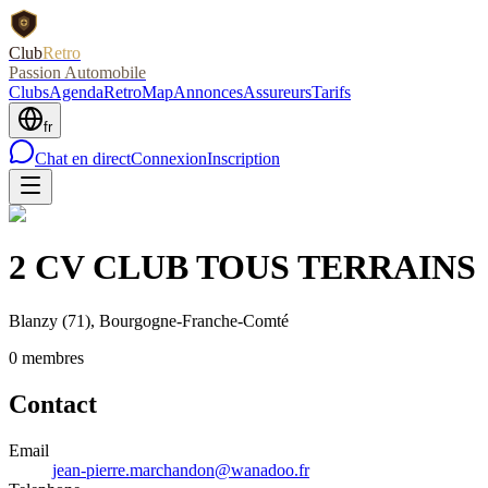
Club
Retro
Passion Automobile
Clubs
Agenda
RetroMap
Annonces
Assureurs
Tarifs
fr
Chat en direct
Connexion
Inscription
2 CV CLUB TOUS TERRAINS
Blanzy
(71)
, Bourgogne-Franche-Comté
0
membre
s
Contact
Email
jean-pierre.marchandon@wanadoo.fr