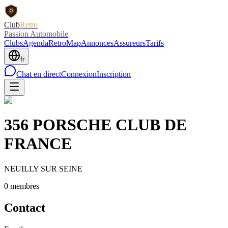
Club
Retro
Passion Automobile
Clubs
Agenda
RetroMap
Annonces
Assureurs
Tarifs
fr
Chat en direct
Connexion
Inscription
356 PORSCHE CLUB DE
FRANCE
NEUILLY SUR SEINE
0
membre
s
Contact