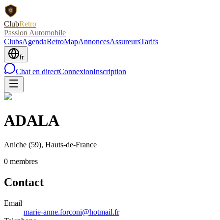
Club
Retro
Passion Automobile
Clubs
Agenda
RetroMap
Annonces
Assureurs
Tarifs
fr
Chat en direct
Connexion
Inscription
ADALA
Aniche
(59)
, Hauts-de-France
0
membre
s
Contact
Email
marie-anne.forconi@hotmail.fr