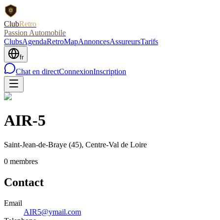
Club
Retro
Passion Automobile
Clubs
Agenda
RetroMap
Annonces
Assureurs
Tarifs
fr
Chat en direct
Connexion
Inscription
AIR-5
Saint-Jean-de-Braye
(45)
, Centre-Val de Loire
0
membre
s
Contact
Email
AIR5@ymail.com