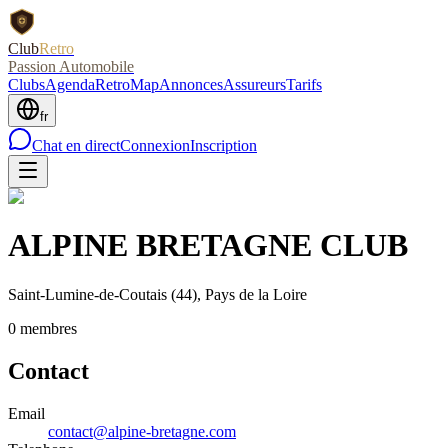
Club
Retro
Passion Automobile
Clubs
Agenda
RetroMap
Annonces
Assureurs
Tarifs
fr
Chat en direct
Connexion
Inscription
ALPINE BRETAGNE CLUB
Saint-Lumine-de-Coutais
(44)
, Pays de la Loire
0
membre
s
Contact
Email
contact@alpine-bretagne.com