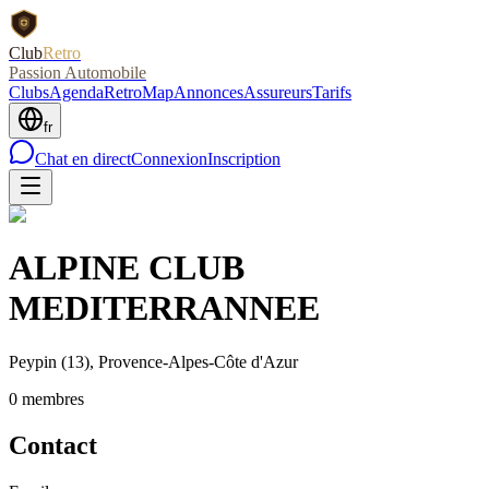
Club
Retro
Passion Automobile
Clubs
Agenda
RetroMap
Annonces
Assureurs
Tarifs
fr
Chat en direct
Connexion
Inscription
ALPINE CLUB
MEDITERRANNEE
Peypin
(13)
, Provence-Alpes-Côte d'Azur
0
membre
s
Contact