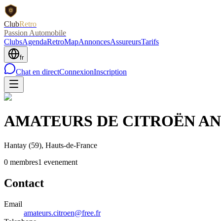
Club
Retro
Passion Automobile
Clubs
Agenda
RetroMap
Annonces
Assureurs
Tarifs
fr
Chat en direct
Connexion
Inscription
AMATEURS DE CITROËN AN
Hantay
(59)
, Hauts-de-France
0
membre
s
1
evenement
Contact
Email
amateurs.citroen@free.fr