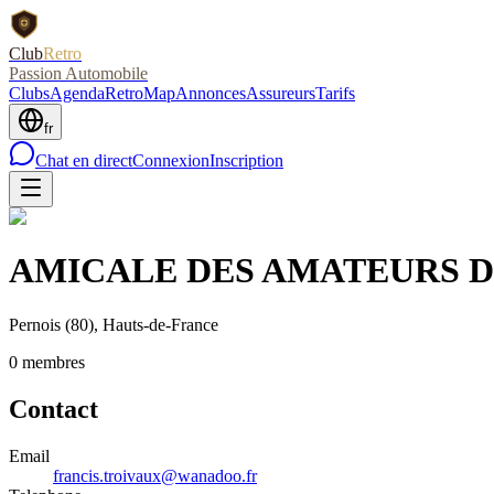
Club
Retro
Passion Automobile
Clubs
Agenda
RetroMap
Annonces
Assureurs
Tarifs
fr
Chat en direct
Connexion
Inscription
AMICALE DES AMATEURS D
Pernois
(80)
, Hauts-de-France
0
membre
s
Contact
Email
francis.troivaux@wanadoo.fr