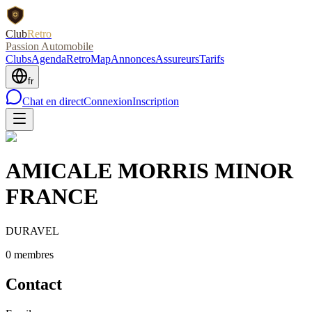
Club
Retro
Passion Automobile
Clubs
Agenda
RetroMap
Annonces
Assureurs
Tarifs
fr
Chat en direct
Connexion
Inscription
AMICALE MORRIS MINOR
FRANCE
DURAVEL
0
membre
s
Contact