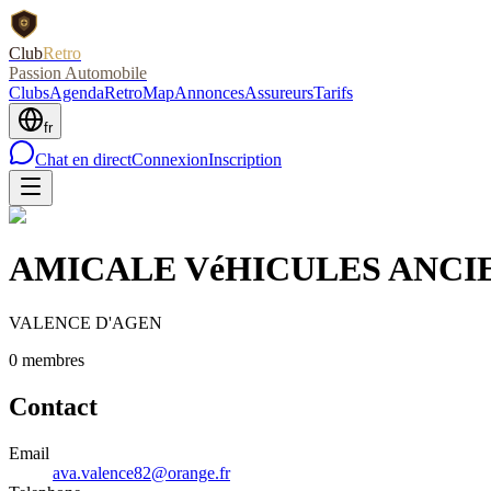
Club
Retro
Passion Automobile
Clubs
Agenda
RetroMap
Annonces
Assureurs
Tarifs
fr
Chat en direct
Connexion
Inscription
AMICALE VéHICULES ANCI
VALENCE D'AGEN
0
membre
s
Contact
Email
ava.valence82@orange.fr