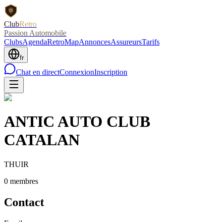
Club
Retro
Passion Automobile
Clubs
Agenda
RetroMap
Annonces
Assureurs
Tarifs
fr
Chat en direct
Connexion
Inscription
ANTIC AUTO CLUB
CATALAN
THUIR
0
membre
s
Contact