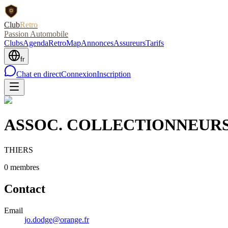
Club
Retro
Passion Automobile
Clubs
Agenda
RetroMap
Annonces
Assureurs
Tarifs
fr
Chat en direct
Connexion
Inscription
ASSOC. COLLECTIONNEURS
THIERS
0
membre
s
Contact
Email
jo.dodge@orange.fr