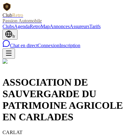
Club
Retro
Passion Automobile
Clubs
Agenda
RetroMap
Annonces
Assureurs
Tarifs
fr
Chat en direct
Connexion
Inscription
ASSOCIATION DE
SAUVERGARDE DU
PATRIMOINE AGRICOLE
EN CARLADES
CARLAT