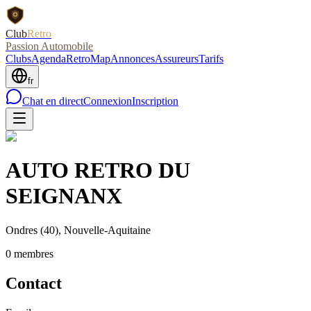
Club
Retro
Passion Automobile
Clubs
Agenda
RetroMap
Annonces
Assureurs
Tarifs
fr
Chat en direct
Connexion
Inscription
AUTO RETRO DU
SEIGNANX
Ondres
(40)
, Nouvelle-Aquitaine
0
membre
s
Contact