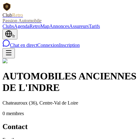
Club
Retro
Passion Automobile
Clubs
Agenda
RetroMap
Annonces
Assureurs
Tarifs
fr
Chat en direct
Connexion
Inscription
AUTOMOBILES ANCIENNES
DE L'INDRE
Chateauroux
(36)
, Centre-Val de Loire
0
membre
s
Contact