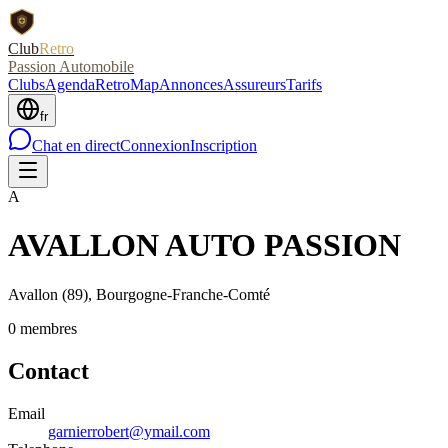
Club
Retro
Passion Automobile
Clubs
Agenda
RetroMap
Annonces
Assureurs
Tarifs
fr
Chat en direct
Connexion
Inscription
A
AVALLON AUTO PASSION
Avallon
(89)
, Bourgogne-Franche-Comté
0
membre
s
Contact
Email
garnierrobert@ymail.com