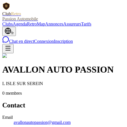
Club
Retro
Passion Automobile
Clubs
Agenda
RetroMap
Annonces
Assureurs
Tarifs
fr
Chat en direct
Connexion
Inscription
AVALLON AUTO PASSION
L ISLE SUR SEREIN
0
membre
s
Contact
Email
avallonautopassion@gmail.com