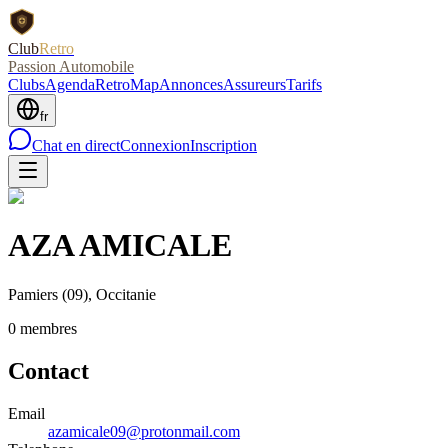
Club
Retro
Passion Automobile
Clubs
Agenda
RetroMap
Annonces
Assureurs
Tarifs
fr
Chat en direct
Connexion
Inscription
AZA AMICALE
Pamiers
(09)
, Occitanie
0
membre
s
Contact
Email
azamicale09@protonmail.com