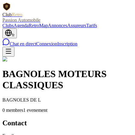
Club
Retro
Passion Automobile
Clubs
Agenda
RetroMap
Annonces
Assureurs
Tarifs
fr
Chat en direct
Connexion
Inscription
BAGNOLES MOTEURS
CLASSIQUES
BAGNOLES DE L
0
membre
s
1
evenement
Contact