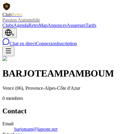
Club
Retro
Passion Automobile
Clubs
Agenda
RetroMap
Annonces
Assureurs
Tarifs
fr
Chat en direct
Connexion
Inscription
BARJOTEAMPAMBOUM
Vence
(06)
, Provence-Alpes-Côte d'Azur
0
membre
s
Contact
Email
barjoteam@laposte.net