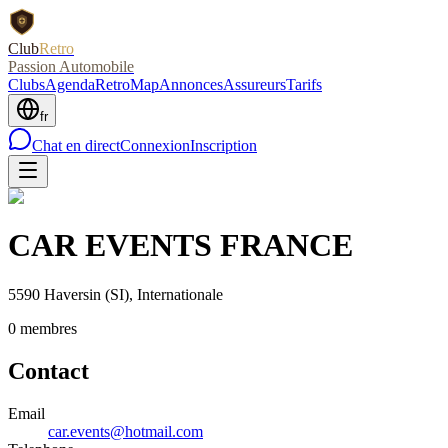
Club
Retro
Passion Automobile
Clubs
Agenda
RetroMap
Annonces
Assureurs
Tarifs
fr
Chat en direct
Connexion
Inscription
CAR EVENTS FRANCE
5590 Haversin
(SI)
, Internationale
0
membre
s
Contact
Email
car.events@hotmail.com