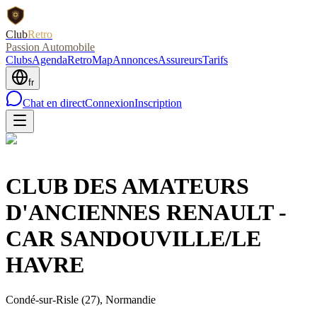
Club
Retro
Passion Automobile
Clubs
Agenda
RetroMap
Annonces
Assureurs
Tarifs
fr
Chat en direct
Connexion
Inscription
CLUB DES AMATEURS
D'ANCIENNES RENAULT -
CAR SANDOUVILLE/LE
HAVRE
Condé-sur-Risle
(27)
, Normandie