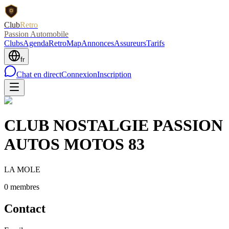
Club
Retro
Passion Automobile
Clubs
Agenda
RetroMap
Annonces
Assureurs
Tarifs
fr
Chat en direct
Connexion
Inscription
CLUB NOSTALGIE PASSION
AUTOS MOTOS 83
LA MOLE
0
membre
s
Contact