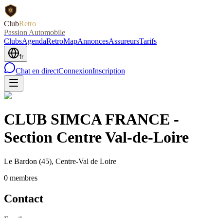
Club
Retro
Passion Automobile
Clubs
Agenda
RetroMap
Annonces
Assureurs
Tarifs
fr
Chat en direct
Connexion
Inscription
CLUB SIMCA FRANCE -
Section Centre Val-de-Loire
Le Bardon
(45)
, Centre-Val de Loire
0
membre
s
Contact