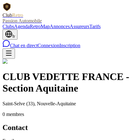
Club
Retro
Passion Automobile
Clubs
Agenda
RetroMap
Annonces
Assureurs
Tarifs
fr
Chat en direct
Connexion
Inscription
CLUB VEDETTE FRANCE -
Section Aquitaine
Saint-Selve
(33)
, Nouvelle-Aquitaine
0
membre
s
Contact