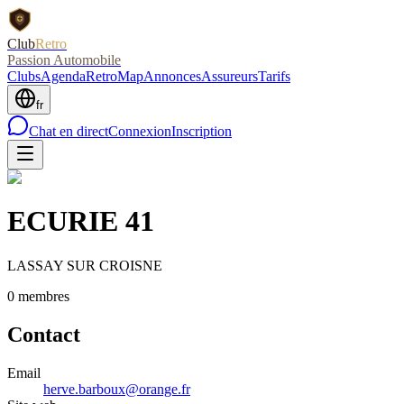
Club
Retro
Passion Automobile
Clubs
Agenda
RetroMap
Annonces
Assureurs
Tarifs
fr
Chat en direct
Connexion
Inscription
ECURIE 41
LASSAY SUR CROISNE
0
membre
s
Contact
Email
herve.barboux@orange.fr