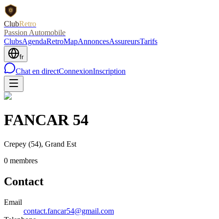
Club
Retro
Passion Automobile
Clubs
Agenda
RetroMap
Annonces
Assureurs
Tarifs
fr
Chat en direct
Connexion
Inscription
FANCAR 54
Crepey
(54)
, Grand Est
0
membre
s
Contact
Email
contact.fancar54@gmail.com