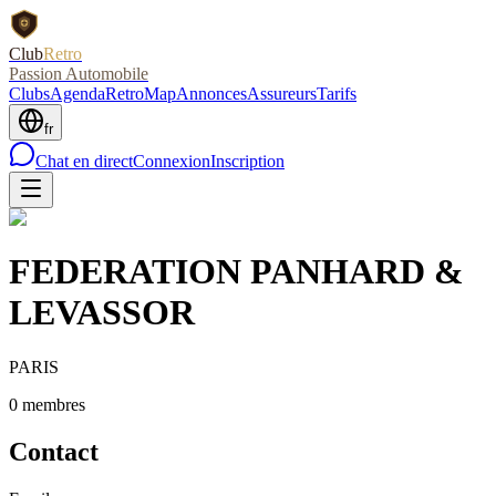
Club
Retro
Passion Automobile
Clubs
Agenda
RetroMap
Annonces
Assureurs
Tarifs
fr
Chat en direct
Connexion
Inscription
FEDERATION PANHARD &
LEVASSOR
PARIS
0
membre
s
Contact