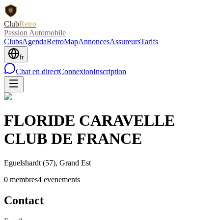
Club
Retro
Passion Automobile
Clubs
Agenda
RetroMap
Annonces
Assureurs
Tarifs
fr
Chat en direct
Connexion
Inscription
FLORIDE CARAVELLE
CLUB DE FRANCE
Eguelshardt
(57)
, Grand Est
0
membre
s
4
evenement
s
Contact