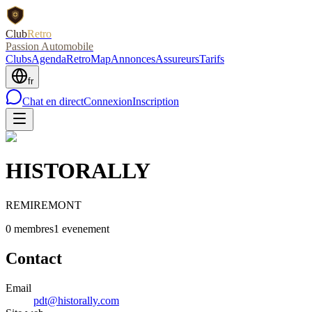
Club
Retro
Passion Automobile
Clubs
Agenda
RetroMap
Annonces
Assureurs
Tarifs
fr
Chat en direct
Connexion
Inscription
HISTORALLY
REMIREMONT
0
membre
s
1
evenement
Contact
Email
pdt@historally.com