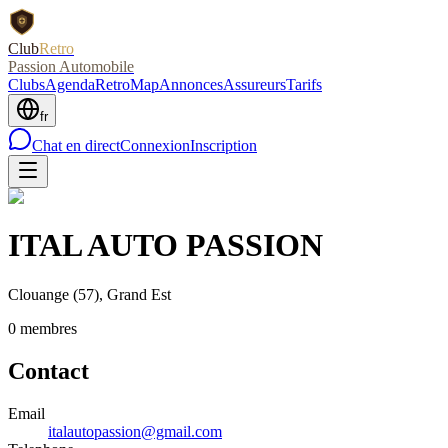
Club
Retro
Passion Automobile
Clubs
Agenda
RetroMap
Annonces
Assureurs
Tarifs
fr
Chat en direct
Connexion
Inscription
ITAL AUTO PASSION
Clouange
(57)
, Grand Est
0
membre
s
Contact
Email
italautopassion@gmail.com