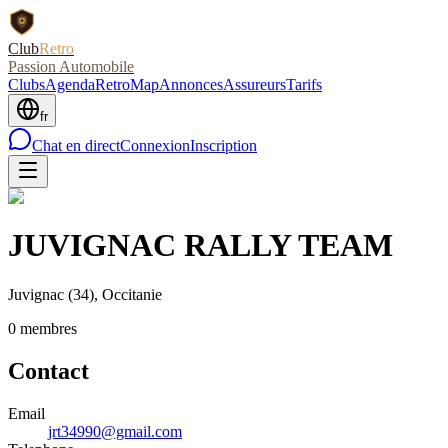
Club
Retro
Passion Automobile
Clubs
Agenda
RetroMap
Annonces
Assureurs
Tarifs
fr
Chat en direct
Connexion
Inscription
JUVIGNAC RALLY TEAM
Juvignac
(34)
, Occitanie
0
membre
s
Contact
Email
jrt34990@gmail.com