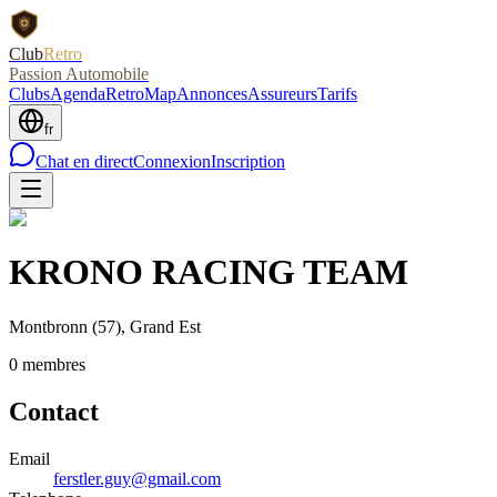
Club
Retro
Passion Automobile
Clubs
Agenda
RetroMap
Annonces
Assureurs
Tarifs
fr
Chat en direct
Connexion
Inscription
KRONO RACING TEAM
Montbronn
(57)
, Grand Est
0
membre
s
Contact
Email
ferstler.guy@gmail.com