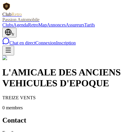
Club
Retro
Passion Automobile
Clubs
Agenda
RetroMap
Annonces
Assureurs
Tarifs
fr
Chat en direct
Connexion
Inscription
L'AMICALE DES ANCIENS
VEHICULES D'EPOQUE
TREIZE VENTS
0
membre
s
Contact