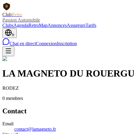
Club
Retro
Passion Automobile
Clubs
Agenda
RetroMap
Annonces
Assureurs
Tarifs
fr
Chat en direct
Connexion
Inscription
LA MAGNETO DU ROUERG
RODEZ
0
membre
s
Contact
Email
contact@lamagneto.fr