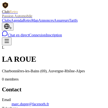
Club
Retro
Passion Automobile
Clubs
Agenda
RetroMap
Annonces
Assureurs
Tarifs
fr
Chat en direct
Connexion
Inscription
L
LA ROUE
Charbonnières-les-Bains
(69)
, Auvergne-Rhône-Alpes
0
membre
s
Contact
Email
marc.dupre@facenorh.fr