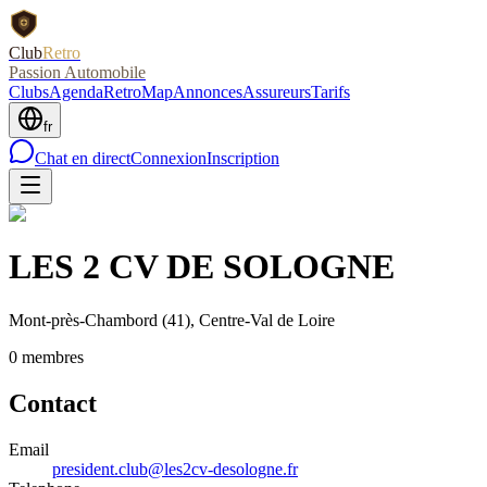
Club
Retro
Passion Automobile
Clubs
Agenda
RetroMap
Annonces
Assureurs
Tarifs
fr
Chat en direct
Connexion
Inscription
LES 2 CV DE SOLOGNE
Mont-près-Chambord
(41)
, Centre-Val de Loire
0
membre
s
Contact
Email
president.club@les2cv-desologne.fr