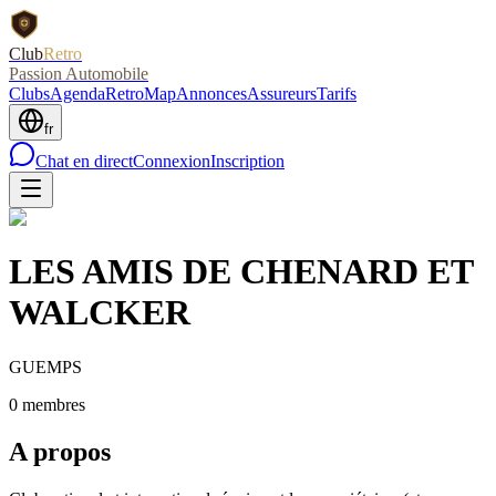
Club
Retro
Passion Automobile
Clubs
Agenda
RetroMap
Annonces
Assureurs
Tarifs
fr
Chat en direct
Connexion
Inscription
LES AMIS DE CHENARD ET
WALCKER
GUEMPS
0
membre
s
A propos