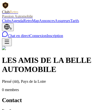
Club
Retro
Passion Automobile
Clubs
Agenda
RetroMap
Annonces
Assureurs
Tarifs
fr
Chat en direct
Connexion
Inscription
LES AMIS DE LA BELLE
AUTOMOBILE
Plessé
(44)
, Pays de la Loire
0
membre
s
Contact