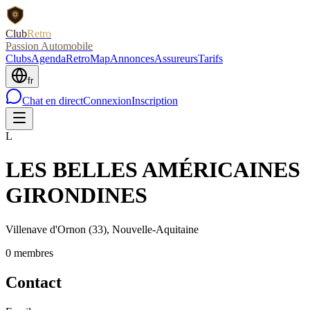
Club
Retro
Passion Automobile
Clubs
Agenda
RetroMap
Annonces
Assureurs
Tarifs
fr
Chat en direct
Connexion
Inscription
L
LES BELLES AMÉRICAINES
GIRONDINES
Villenave d'Ornon
(33)
, Nouvelle-Aquitaine
0
membre
s
Contact