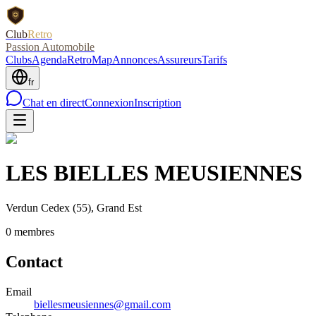
Club
Retro
Passion Automobile
Clubs
Agenda
RetroMap
Annonces
Assureurs
Tarifs
fr
Chat en direct
Connexion
Inscription
LES BIELLES MEUSIENNES
Verdun Cedex
(55)
, Grand Est
0
membre
s
Contact
Email
biellesmeusiennes@gmail.com