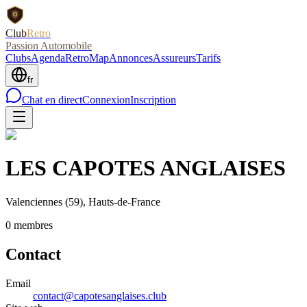
Club
Retro
Passion Automobile
Clubs
Agenda
RetroMap
Annonces
Assureurs
Tarifs
fr
Chat en direct
Connexion
Inscription
LES CAPOTES ANGLAISES
Valenciennes
(59)
, Hauts-de-France
0
membre
s
Contact
Email
contact@capotesanglaises.club