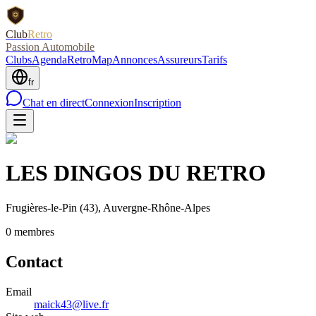
Club
Retro
Passion Automobile
Clubs
Agenda
RetroMap
Annonces
Assureurs
Tarifs
fr
Chat en direct
Connexion
Inscription
LES DINGOS DU RETRO
Frugières-le-Pin
(43)
, Auvergne-Rhône-Alpes
0
membre
s
Contact
Email
maick43@live.fr