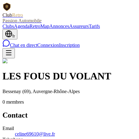
Club
Retro
Passion Automobile
Clubs
Agenda
RetroMap
Annonces
Assureurs
Tarifs
fr
Chat en direct
Connexion
Inscription
LES FOUS DU VOLANT
Bessenay
(69)
, Auvergne-Rhône-Alpes
0
membre
s
Contact
Email
celine69610@live.fr