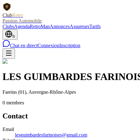
Club
Retro
Passion Automobile
Clubs
Agenda
RetroMap
Annonces
Assureurs
Tarifs
fr
Chat en direct
Connexion
Inscription
LES GUIMBARDES FARINOI
Fareins
(01)
, Auvergne-Rhône-Alpes
0
membre
s
Contact
Email
lesguimbardesfarinoises@gmail.com