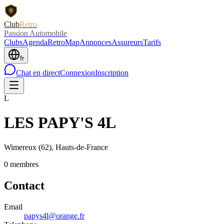
Club
Retro
Passion Automobile
Clubs
Agenda
RetroMap
Annonces
Assureurs
Tarifs
fr
Chat en direct
Connexion
Inscription
L
LES PAPY'S 4L
Wimereux
(62)
, Hauts-de-France
0
membre
s
Contact
Email
papys4l@orange.fr