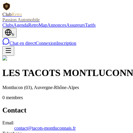
Club
Retro
Passion Automobile
Clubs
Agenda
RetroMap
Annonces
Assureurs
Tarifs
fr
Chat en direct
Connexion
Inscription
LES TACOTS MONTLUCONN
Montlucon
(03)
, Auvergne-Rhône-Alpes
0
membre
s
Contact
Email
contact@tacots-montluconnais.fr