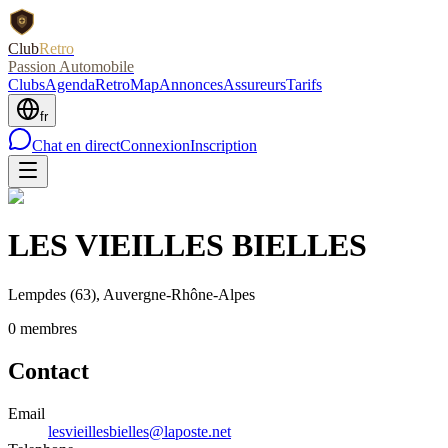
Club
Retro
Passion Automobile
Clubs
Agenda
RetroMap
Annonces
Assureurs
Tarifs
fr
Chat en direct
Connexion
Inscription
LES VIEILLES BIELLES
Lempdes
(63)
, Auvergne-Rhône-Alpes
0
membre
s
Contact
Email
lesvieillesbielles@laposte.net